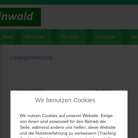
News
Sportwesen
Der GAU
Gaujugend
Rec
Gaujugendleitung
1. Gaujugendleiter
Lika Emilio
Wir benutzen Cookies
2. Gaujugendleiter
Reger Julian
Wir nutzen Cookies auf unserer Website. Einige
3. Gaujugendleiter
Bauer Wolfgang
von ihnen sind essenziell für den Betrieb der
Seite, während andere uns helfen, diese Website
und die Nutzererfahrung zu verbessern (Tracking
Gaujugendkassier
Felix Völkl