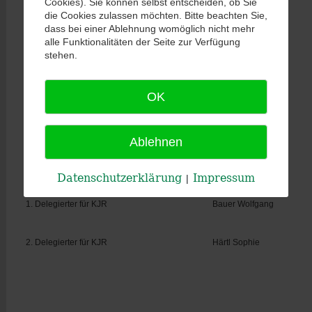
Cookies). Sie können selbst entscheiden, ob Sie
die Cookies zulassen möchten. Bitte beachten Sie,
dass bei einer Ablehnung womöglich nicht mehr
Gaujugendschriftführerin
Franziska Denz
alle Funktionalitäten der Seite zur Verfügung
stehen.
1. Gaujugendsprecher
Tretter Jakob
OK
2. Gaujugendsprecher
Härtl Sophie
Ablehnen
1. Delegierte für OSB Jugendtag
nicht besetzt
2. Delegierter für OSB Jugendtag
nicht besetzt
Datenschutzerklärung
Impressum
|
1. Delegierter für KJR
Bauer Wolfgang
2. Delegierter für KJR
Härtl Sophie