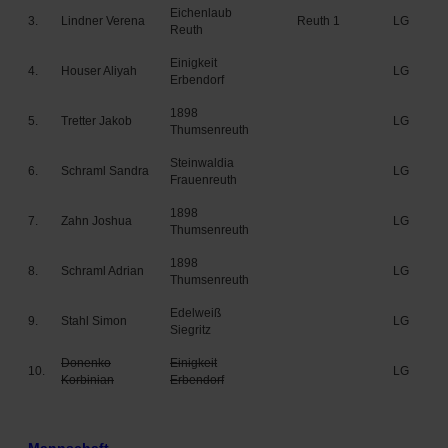
Eichenlaub
3.
Lindner Verena
Reuth 1
LG
Reuth
Einigkeit
4.
Houser Aliyah
LG
Erbendorf
1898
5.
Tretter Jakob
LG
Thumsenreuth
Steinwaldia
6.
Schraml Sandra
LG
Frauenreuth
1898
7.
Zahn Joshua
LG
Thumsenreuth
1898
8.
Schraml Adrian
LG
Thumsenreuth
Edelweiß
9.
Stahl Simon
LG
Siegritz
Donenko
Einigkeit
10.
LG
Korbinian
Erbendorf