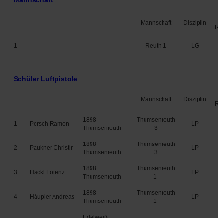
Mannschaft
Mannschaft
Disziplin
1.
Reuth 1
LG
Schüler Luftpistole
Mannschaft
Disziplin
1898
Thumsenreuth
1.
Porsch Ramon
LP
Thumsenreuth
3
1898
Thumsenreuth
2.
Paukner Christin
LP
Thumsenreuth
3
1898
Thumsenreuth
3.
Hackl Lorenz
LP
Thumsenreuth
1
1898
Thumsenreuth
4.
Häupler Andreas
LP
Thumsenreuth
1
Edelweiß