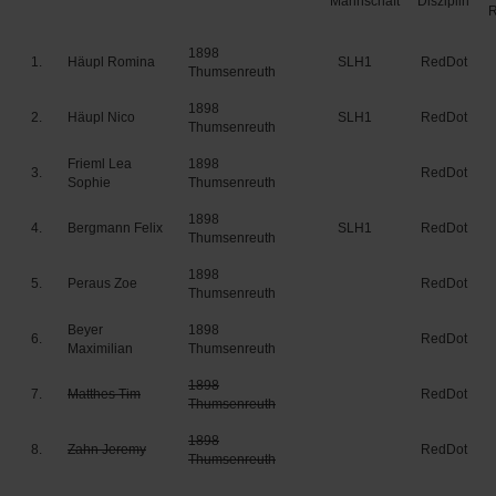
Mannschaft
Disziplin
1898
1.
Häupl Romina
SLH1
RedDot
Thumsenreuth
1898
2.
Häupl Nico
SLH1
RedDot
Thumsenreuth
Frieml Lea
1898
3.
RedDot
Sophie
Thumsenreuth
1898
4.
Bergmann Felix
SLH1
RedDot
Thumsenreuth
1898
5.
Peraus Zoe
RedDot
Thumsenreuth
Beyer
1898
6.
RedDot
Maximilian
Thumsenreuth
1898
7.
Matthes Tim
RedDot
Thumsenreuth
1898
8.
Zahn Jeremy
RedDot
Thumsenreuth