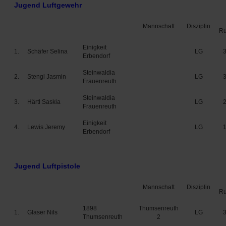
Jugend Luftgewehr
Mannschaft
Disziplin
R
Einigkeit
1.
Schäfer Selina
LG
Erbendorf
Steinwaldia
2.
Stengl Jasmin
LG
Frauenreuth
Steinwaldia
3.
Härtl Saskia
LG
Frauenreuth
Einigkeit
4.
Lewis Jeremy
LG
Erbendorf
Jugend Luftpistole
Mannschaft
Disziplin
R
1898
Thumsenreuth
1.
Glaser Nils
LG
Thumsenreuth
2