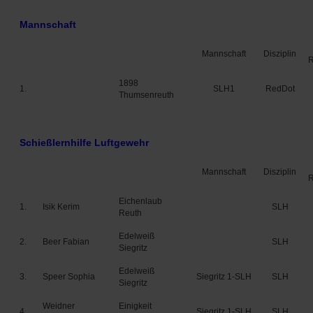
Mannschaft
Mannschaft
Disziplin
1898
1.
SLH1
RedDot
Thumsenreuth
Schießlernhilfe Luftgewehr
Mannschaft
Disziplin
Eichenlaub
1.
Isik Kerim
SLH
Reuth
Edelweiß
2.
Beer Fabian
SLH
Siegritz
Edelweiß
3.
Speer Sophia
Siegritz 1-SLH
SLH
Siegritz
Weidner
Einigkeit
4.
Siegritz 1-SLH
SLH