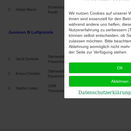
Eichenlaub
2.
Naber Marco
LG
Reuth
Wir nutzen Cookies auf unserer W
ihnen sind essenziell für den Betr
während andere uns helfen, dies
Nutzererfahrung zu verbessern (T
Junioren B Luftpistole
können selbst entscheiden, ob Si
zulassen möchten. Bitte beachten 
Mannschaft
Disziplin
Ablehnung womöglich nicht mehr a
R
der Seite zur Verfügung stehen.
Steinwaldia
1.
Stock Dominik
LP
Frauenreuth
OK
Steinwaldia
2.
Kraus Christian
LP
Frauenreuth
Ablehnen
1898
3.
Stadler Lukas
LP
Thumsenreuth
Datenschutzerklärung