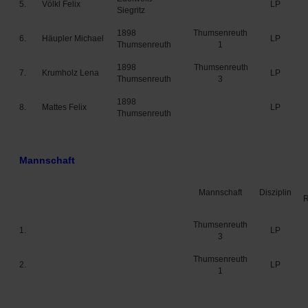
5.
Völkl Felix
LP
Siegritz
1898
Thumsenreuth
6.
Häupler Michael
LP
Thumsenreuth
1
1898
Thumsenreuth
7.
Krumholz Lena
LP
Thumsenreuth
3
1898
8.
Mattes Felix
LP
Thumsenreuth
Mannschaft
Mannschaft
Disziplin
Thumsenreuth
1.
LP
3
Thumsenreuth
2.
LP
1