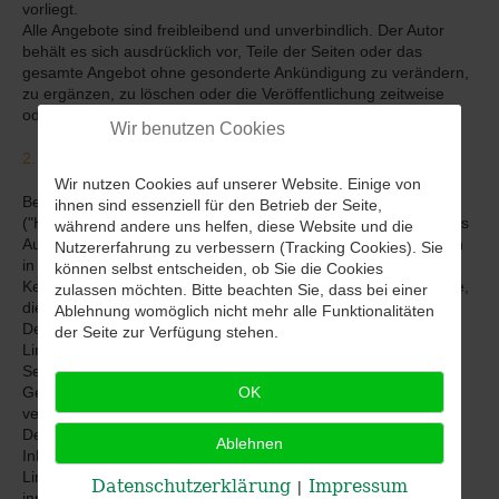
vorliegt.
Alle Angebote sind freibleibend und unverbindlich. Der Autor
behält es sich ausdrücklich vor, Teile der Seiten oder das
gesamte Angebot ohne gesonderte Ankündigung zu verändern,
zu ergänzen, zu löschen oder die Veröffentlichung zeitweise
oder endgültig einzustellen.
Wir benutzen Cookies
2. Verweise und Links
Wir nutzen Cookies auf unserer Website. Einige von
Bei direkten oder indirekten Verweisen auf fremde Webseiten
ihnen sind essenziell für den Betrieb der Seite,
("Hyperlinks"), die außerhalb des Verantwortungsbereiches des
während andere uns helfen, diese Website und die
Autors liegen, würde eine Haftungsverpflichtung ausschließlich
Nutzererfahrung zu verbessern (Tracking Cookies). Sie
in dem Fall in Kraft treten, in dem der Autor von den Inhalten
können selbst entscheiden, ob Sie die Cookies
Kenntnis hat und es ihm technisch möglich und zumutbar wäre,
zulassen möchten. Bitte beachten Sie, dass bei einer
die Nutzung im Falle rechtswidriger Inhalte zu verhindern.
Ablehnung womöglich nicht mehr alle Funktionalitäten
Der Autor erklärt hiermit ausdrücklich, dass zum Zeitpunkt der
der Seite zur Verfügung stehen.
Linksetzung keine illegalen Inhalte auf den zu verlinkenden
Seiten erkennbar waren. Auf die aktuelle und zukünftige
Gestaltung, die Inhalte oder die Urheberschaft der
OK
verlinkten/verknüpften Seiten hat der Autor keinerlei Einfluss.
Deshalb distanziert er sich hiermit ausdrücklich von allen
Ablehnen
Inhalten aller verlinkten /verknüpften Seiten, die nach der
Linksetzung verändert wurden. Diese Feststellung gilt für alle
Datenschutzerklärung
Impressum
|
innerhalb des eigenen Internetangebotes gesetzten Links und