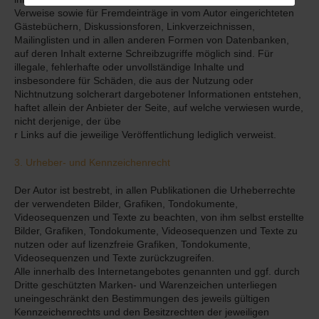
Verweise sowie für Fremdeinträge in vom Autor eingerichteten
Gästebüchern, Diskussionsforen, Linkverzeichnissen,
Mailinglisten und in allen anderen Formen von Datenbanken,
auf deren Inhalt externe Schreibzugriffe möglich sind. Für
illegale, fehlerhafte oder unvollständige Inhalte und
insbesondere für Schäden, die aus der Nutzung oder
Nichtnutzung solcherart dargebotener Informationen entstehen,
haftet allein der Anbieter der Seite, auf welche verwiesen wurde,
nicht derjenige, der übe
r Links auf die jeweilige Veröffentlichung lediglich verweist.
3. Urheber- und Kennzeichenrecht
Der Autor ist bestrebt, in allen Publikationen die Urheberrechte
der verwendeten Bilder, Grafiken, Tondokumente,
Videosequenzen und Texte zu beachten, von ihm selbst erstellte
Bilder, Grafiken, Tondokumente, Videosequenzen und Texte zu
nutzen oder auf lizenzfreie Grafiken, Tondokumente,
Videosequenzen und Texte zurückzugreifen.
Alle innerhalb des Internetangebotes genannten und ggf. durch
Dritte geschützten Marken- und Warenzeichen unterliegen
uneingeschränkt den Bestimmungen des jeweils gültigen
Kennzeichenrechts und den Besitzrechten der jeweiligen